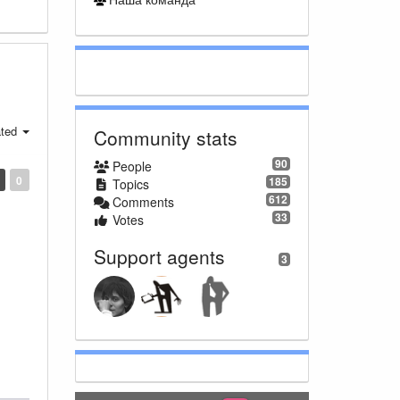
ted
Community stats
90
People
0
185
Topics
612
Comments
33
Votes
Support agents
3