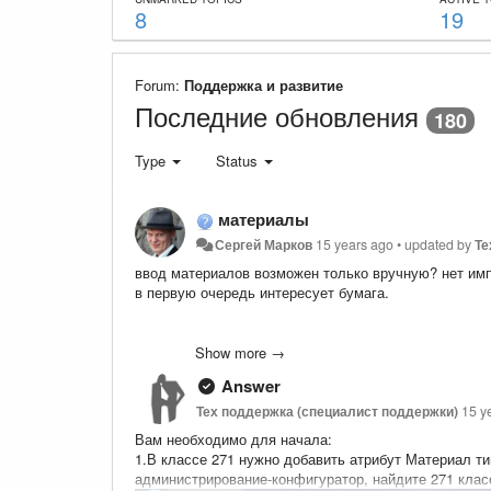
8
19
Forum:
Поддержка и развитие
Последние обновления
180
Type
Status
материалы
Сергей Марков
15 years ago
•
updated by
Те
ввод материалов возможен только вручную? нет им
в первую очередь интересует бумага.
или материалы можно импортировать как номенклат
Show more →
Answer
Тех поддержка (специалист поддержки)
15 y
Вам необходимо для начала:
1.В классе 271 нужно добавить атрибут Материал тип
администрирование-конфигуратор, найдите 271 клас