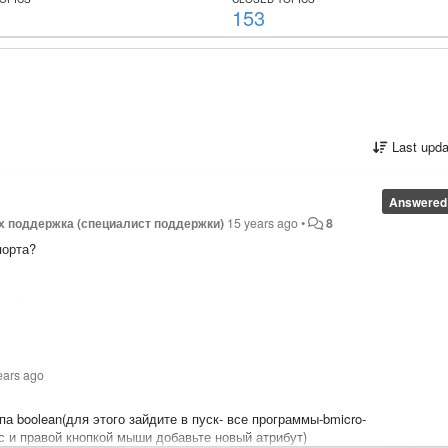
153
Last upda
Answered
х поддержка (специалист поддержки)
15 years ago
•
8
порта?
уру?
ears ago
а boolean(для этого зайдите в пуск- все программы-bmicro-
с и правой кнопкой мыши добавьте новый атрибут)