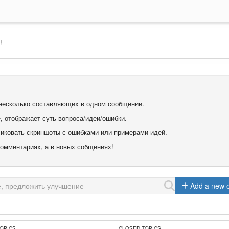
!
е несколько составляющих в одном сообщении.
е, отображает суть вопроса/идеи/ошибки.
бликовать скриншоты с ошибками или примерами идей.
комментариях, а в новых собщениях!
Add a new 
TOPICS
CLOSED TOPICS