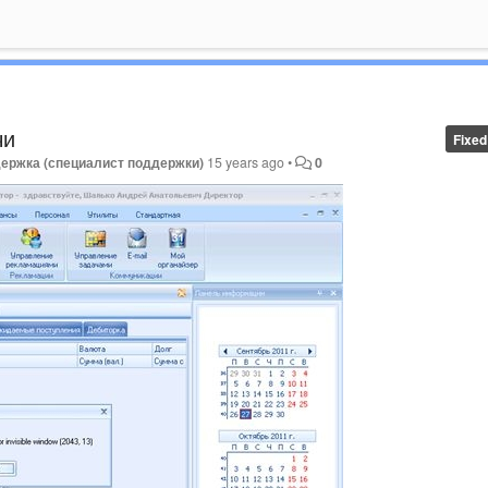
чи
Fixed
держка (специалист поддержки)
15 years ago
•
0