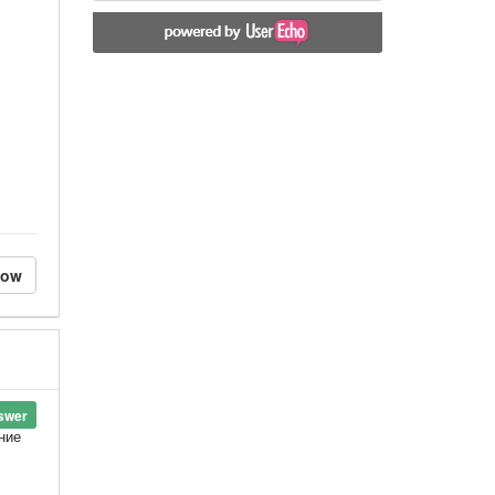
low
swer
ние