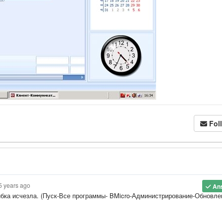
Fol
5 years ago
An
бка исчезла. (Пуск-Все программы- BMicro-Администрирование-Обновле