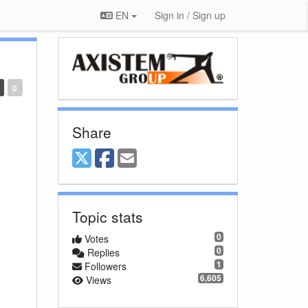
EN
Sign in / Sign up
0
Share
Topic stats
0
Votes
0
Replies
1
Followers
6,605
Views