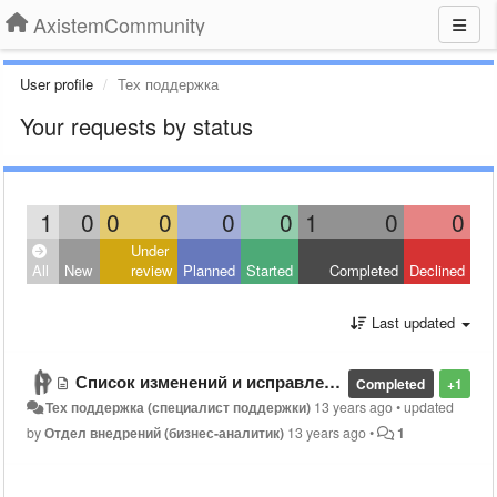
AxistemCommunity
User profile
Тех поддержка
Your requests by status
1
0
0
0
0
0
1
0
0
Under
All
New
review
Planned
Started
Completed
Declined
Last updated
Список изменений и исправлений в релизе 1.5 конфигураций «КЛИК-CRM: Продажи» и «КЛИК-Управление: Базовая»
Completed
+1
Тех поддержка (специалист поддержки)
13 years ago
•
updated
by
Отдел внедрений (бизнес-аналитик)
13 years ago
•
1