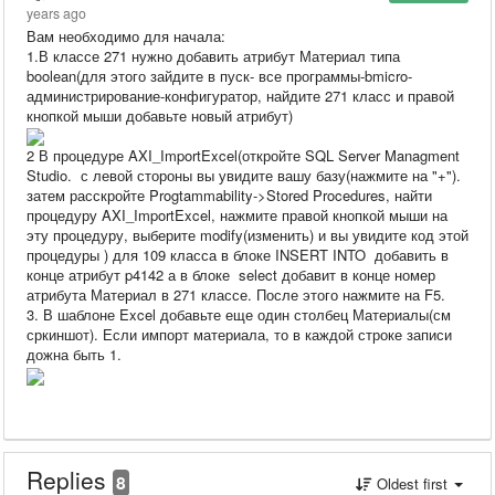
years ago
Вам необходимо для начала:
1.В классе 271 нужно добавить атрибут Материал типа
boolean(для этого зайдите в пуск- все программы-bmicro-
администрирование-конфигуратор, найдите 271 класс и правой
кнопкой мыши добавьте новый атрибут)
2 В процедуре AXI_ImportExcel(откройте SQL Server Managment
Studio. с левой стороны вы увидите вашу базу(нажмите на "+").
затем расскройте Progtammability->Stored Procedures, найти
процедуру AXI_ImportExcel, нажмите правой кнопкой мыши на
эту процедуру, выберите modify(изменить) и вы увидите код этой
процедуры ) для 109 класса в блоке INSERT INTO добавить в
конце атрибут p4142 а в блоке select добавит в конце номер
атрибута Материал в 271 классе. После этого нажмите на F5.
3. В шаблоне Excel добавьте еще один столбец Материалы(см
сркиншот). Если импорт материала, то в каждой строке записи
дожна быть 1.
Replies
8
Oldest first