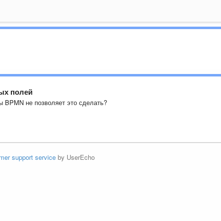
ых полей
сы BPMN не позволяет это сделать?
mer support service
by UserEcho