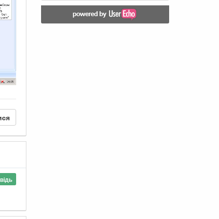
ися
відь