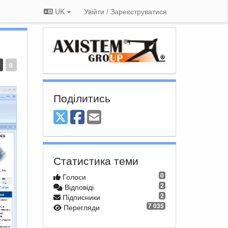
UK
Увійти / Зареєструватися
0
Поділитись
Статистика теми
0
Голоси
2
Відповіді
2
Підписники
7 035
Перегляди