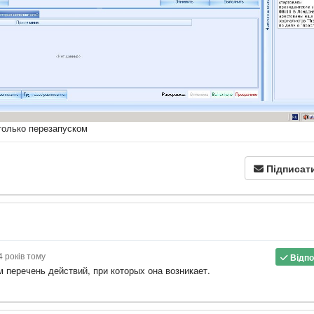
только перезапуском
Підписат
4 років тому
Відпо
 перечень действий, при которых она возникает.