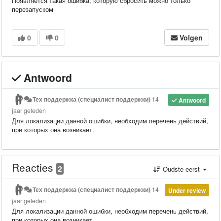
Появляется такая ошибка, которую сбросить можно только
перезапуском
0
0
Volgen
Antwoord
Тех поддержка (специалист поддержки)
14
Antwoord
jaar geleden
Для локализации данной ошибки, необходим перечень действий,
при которых она возникает.
Reacties
2
Oudste eerst
Тех поддержка (специалист поддержки)
14
Under review
jaar geleden
Для локализации данной ошибки, необходим перечень действий,
при которых она возникает.