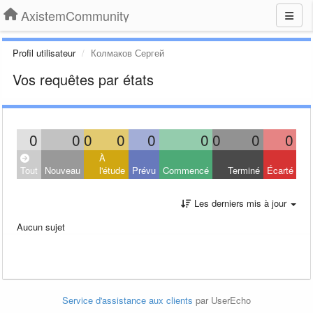
AxistemCommunity
Profil utilisateur
Колмаков Сергей
Vos requêtes par états
0
0
0
0
0
0
0
0
0
À
Tout
Nouveau
l'étude
Prévu
Commencé
Terminé
Écarté
Les derniers mis à jour
Aucun sujet
Service d'assistance aux clients
par UserEcho