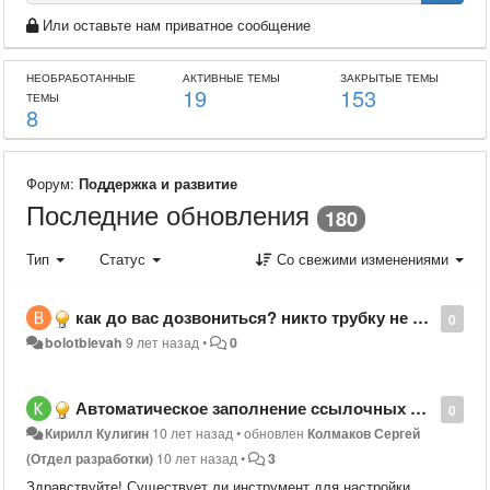
Или оставьте нам приватное сообщение
НЕОБРАБОТАННЫЕ
АКТИВНЫЕ ТЕМЫ
ЗАКРЫТЫЕ ТЕМЫ
19
153
ТЕМЫ
8
Форум:
Поддержка и развитие
Последние обновления
180
Тип
Статус
Со свежими изменениями
как до вас дозвониться? никто трубку не берет
0
bolotbievah
9 лет назад
•
0
Автоматическое заполнение ссылочных полей
0
Кирилл Кулигин
10 лет назад
•
обновлен
Колмаков Сергей
(Отдел разработки)
10 лет назад
•
3
Здравствуйте! Существует ли инструмент для настройки