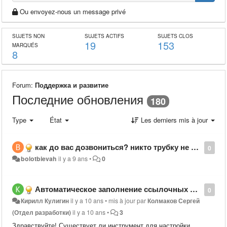
Ou envoyez-nous un message privé
SUJETS NON
SUJETS ACTIFS
SUJETS CLOS
19
153
MARQUÉS
8
Forum:
Поддержка и развитие
Последние обновления
180
Type
État
Les derniers mis à jour
как до вас дозвониться? никто трубку не берет
0
bolotbievah
il y a 9 ans
•
0
Автоматическое заполнение ссылочных полей
0
Кирилл Кулигин
il y a 10 ans
•
mis à jour par
Колмаков Сергей
(Отдел разработки)
il y a 10 ans
•
3
Здравствуйте! Существует ли инструмент для настройки