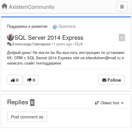
AxistemCommunity
Поддержка и развитие
Questions
SQL Server 2014 Express
0
Александр Григорьев
11 years ago
•
0
Добрый день! Не могли бы Вы выслать инструкцию по установке
КК: CRM с SQL Server 2014 Express x64 на silenduhom@mail.ru и
написать скайп техподдержки
0
0
Follow
Replies
0
Oldest first