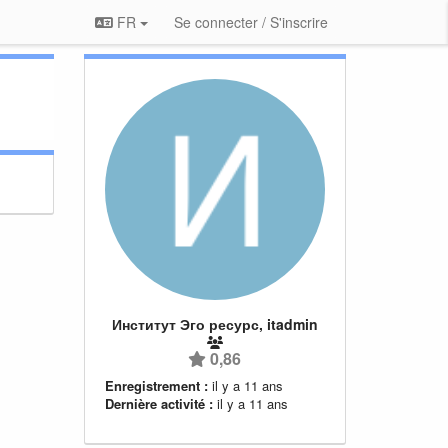
FR
Se connecter / S'inscrire
Институт Эго ресурс, itadmin
0,86
Enregistrement :
il y a 11 ans
Dernière activité :
il y a 11 ans