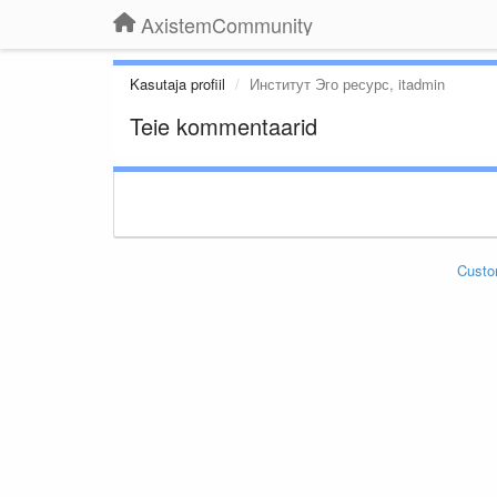
AxistemCommunity
Kasutaja profiil
Институт Эго ресурс, itadmin
Teie kommentaarid
Custo