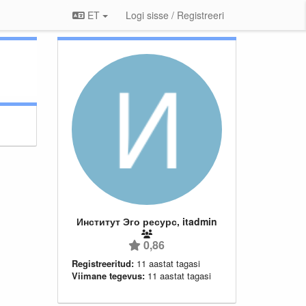
ET
Logi sisse / Registreeri
Институт Эго ресурс, itadmin
0,86
Registreeritud:
11 aastat tagasi
Viimane tegevus:
11 aastat tagasi