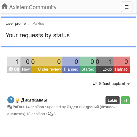
AxistemCommunity
User profile
PaRus
Your requests by status
1
0
0
0
0
0
0
1
0
Öll
New
Under review
Planned
Started
Lokið
Hafnað
Síðast uppfært
Диаграммы
Lokið
+1
PaRus
14 ár síðan
•
updated by
Отдел внедрений (бизнес-
аналитик)
13 ár síðan
•
3