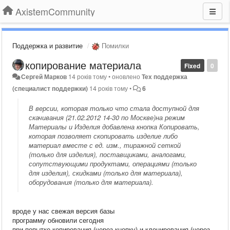
AxistemCommunity
Поддержка и развитие
Помилки
копирование материала
Fixed
0
Сергей Марков
14 років тому
•
оновлено
Тех поддержка
(специалист поддержки)
14 років тому
•
6
В версии, которая только что стала доступной для
скачивания (21.02.2012 14-30 по Москве)на режим
Материалы и Изделия добавлена кнопка Копировать,
которая позволяет скопировать изделие либо
материал вместе с ед. изм., тиражной сеткой
(только для изделия), поставщиками, аналогами,
сопутствующими продуктами, операциями (только
для изделия), скидками (только для материала),
оборудования (только для материала).
вроде у нас свежая версия базы
программу обновили сегодня
при попытке копирования (через кнопку) и клонирования (через