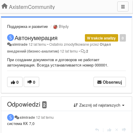
AxistemCommunity
Поддержка и развитие
Błędy
Автонумерация
W trakcie analizy
0
simtrade
12 lat temu
•
Ostatnio zmodyfikowane przez
Отдел
внедрений (бизнес-аналитик)
12 lat temu
•
2
При создании документов и договоров не работает
автонумерация. Всегда устанавливается номер 000001.
0
0
Obserwuj
Odpowiedzi
2
Zacznij od najstarszych
simtrade
12 lat temu
система КК 7,0
|