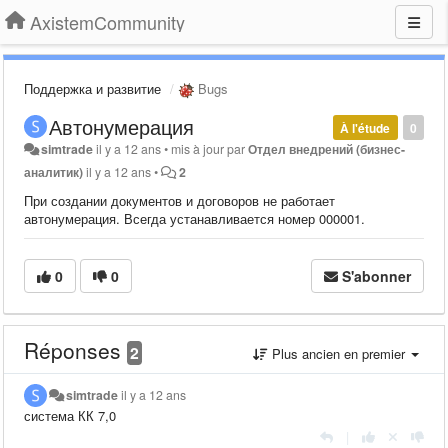
AxistemCommunity
Поддержка и развитие
Bugs
Автонумерация
À l'étude
0
simtrade
il y a 12 ans
•
mis à jour par
Отдел внедрений (бизнес-
аналитик)
il y a 12 ans
•
2
При создании документов и договоров не работает
автонумерация. Всегда устанавливается номер 000001.
0
0
S'abonner
Réponses
2
Plus ancien en premier
simtrade
il y a 12 ans
система КК 7,0
|