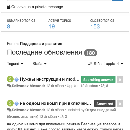
Or leave us a private message
UNMARKED TOPICS
ACTIVE TOPICS
CLOSED TOPICS
8
19
153
Forum:
Поддержка и развитие
Последние обновления
180
Tegund
Staða
Síðast uppfært
Нужны инструкции и любая другая инфо по КК75-Управление Торговлей. На сайте http://axistem.ru/manual/ такой информации нет.
Searching answer
0
Selivanov Alexandr
12 ár síðan
•
Uppfært
12 ár síðan
•
8
на одном из комп при включении режима Реализация товаров и услуг КК виснет
Answered
0
Selivanov Alexandr
12 ár síðan
•
updated by
Отдел внедрений
(бизнес-аналитик)
12 ár síðan
•
3
на одном из комп при включении режима Реализация товаров и
услуг КК виснет. Даже просто закрыть невозможно, только через