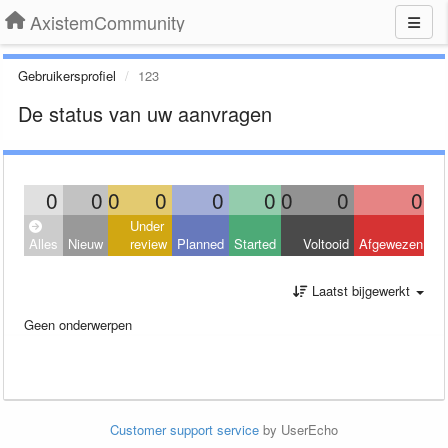
AxistemCommunity
Gebruikersprofiel
123
De status van uw aanvragen
0
0
0
0
0
0
0
0
0
Under
Alles
Nieuw
review
Planned
Started
Voltooid
Afgewezen
Laatst bijgewerkt
Geen onderwerpen
Customer support service
by UserEcho