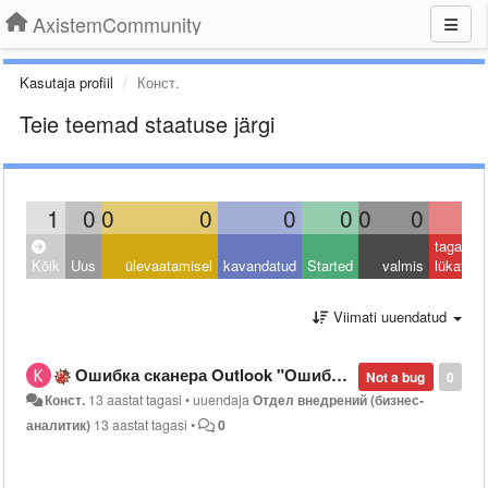
AxistemCommunity
Kasutaja profiil
Конст.
Teie teemad staatuse järgi
1
0
0
0
0
0
0
0
1
tagasi
Kõik
Uus
ülevaatamisel
kavandatud
Started
valmis
lükatud
Viimati uuendatud
Ошибка сканера Outlook "Ошибка в методе..."
Not a bug
0
Конст.
13 aastat tagasi
•
uuendaja
Отдел внедрений (бизнес-
аналитик)
13 aastat tagasi
•
0