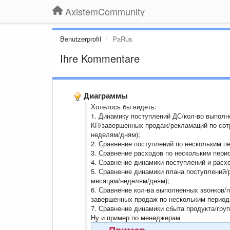
AxistemCommunity
Benutzerprofil
PaRus
Ihre Kommentare
Диаграммы
Хотелось бы видеть:
1. Динамику поступлений ДС/кол-во выпол
КП/завершенных продаж/рекламаций по сот
неделям/дням);
2. Сравнение поступлений по нескольким п
3. Сравнение расходов по нескольким пери
4. Сравнение динамики поступлений и расх
5. Сравнение динамики плана поступлений/
месяцам/неделям/дням);
6. Сравнение кол-ва выполненных звонков/
завершенных продаж по нескольким период
7. Сравнение динамики сбыта продукта/гру
Ну и пример по менеджерам