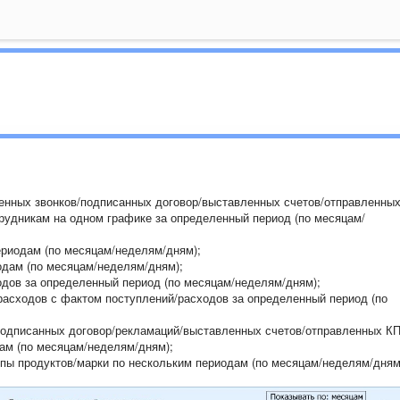
ненных звонков/подписанных договор/выставленных счетов/отправленны
рудникам на одном графике за определенный период (по месяцам/
ериодам (по месяцам/неделям/дням);
одам (по месяцам/неделям/дням);
одов за определенный период (по месяцам/неделям/дням);
расходов с фактом поступлений/расходов за определенный период (по
подписанных договор/рекламаций/выставленных счетов/отправленных КП
ам (по месяцам/неделям/дням);
ппы продуктов/марки по нескольким периодам (по месяцам/неделям/дням