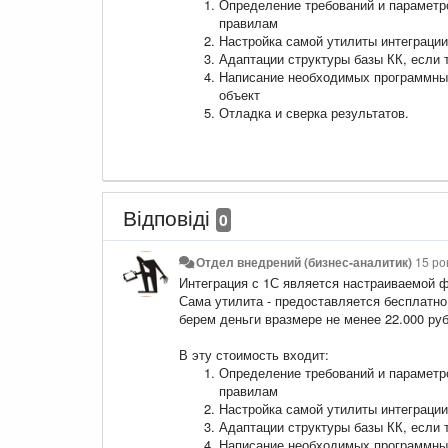
Определение требований и параметро
правилам
Настройка самой утилиты интеграции
Адаптации структуры базы КК, если
Написание необходимых программных
объект
Отладка и сверка результатов.
Відповіді
0
Отдел внедрений (бизнес-аналитик)
15 ро
Интеграция с 1С является настраиваемой 
Сама утилита - предоставляется бесплатно,
берем деньги вразмере не менее 22.000 руб
В эту стоимость входит:
Определение требований и параметро
правилам
Настройка самой утилиты интеграции
Адаптации структуры базы КК, если
Написание необходимых программных