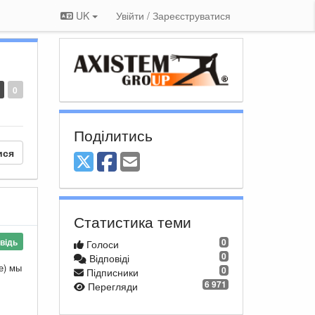
UK
Увійти / Зареєструватися
0
Поділитись
ися
Статистика теми
відь
0
Голоси
0
Відповіді
е) мы
0
Підписники
6 971
Перегляди