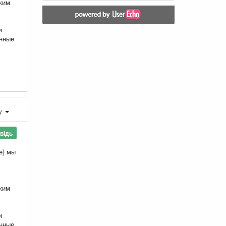
аким
и
анные
ху
відь
е) мы
аким
и
анные