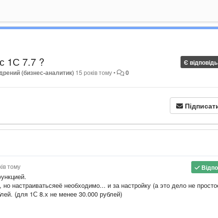
с 1С 7.7 ?
Є відповідь
дрений (бизнес-аналитик)
15 років тому
•
0
Підписат
ків тому
Відпо
функцией.
 но настраиватьсяеё необходимо... и за настройку (а это дело не просто
лей. (для 1С 8.х не менее 30.000 рублей)