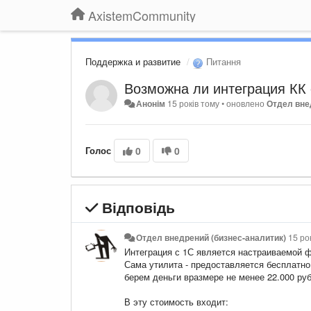
AxistemCommunity
Поддержка и развитие
Питання
Возможна ли интеграция КК 
Анонім
15 років тому
•
оновлено
Отдел вне
Голос
0
0
Відповідь
Отдел внедрений (бизнес-аналитик)
15 ро
Интеграция с 1С является настраиваемой 
Сама утилита - предоставляется бесплатно,
берем деньги вразмере не менее 22.000 руб
В эту стоимость входит: