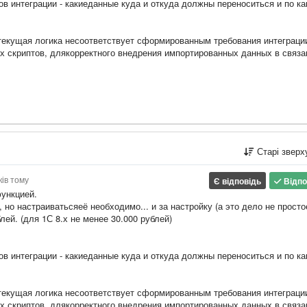
в интеграции - какиеданные куда и откуда должны переноситься и по к
 текущая логика несоответствует сформированным требования интеграци
 скриптов, длякорректного внедрения импортированных данных в связ
Старі звер
ків тому
Є відповідь
Відпо
функцией.
 но настраиватьсяеё необходимо... и за настройку (а это дело не просто
лей. (для 1С 8.х не менее 30.000 рублей)
в интеграции - какиеданные куда и откуда должны переноситься и по к
 текущая логика несоответствует сформированным требования интеграци
 скриптов, длякорректного внедрения импортированных данных в связ