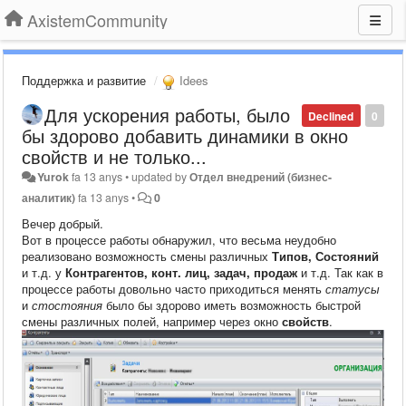
AxistemCommunity
Поддержка и развитие
Idees
Для ускорения работы, было
Declined
0
бы здорово добавить динамики в окно
свойств и не только...
Yurok
fa 13 anys
•
updated by
Отдел внедрений (бизнес-
аналитик)
fa 13 anys
•
0
Вечер добрый.
Вот в процессе работы обнаружил, что весьма неудобно
реализовано возможность смены различных
Типов, Состояний
и т.д. у
Контрагентов, конт. лиц, задач, продаж
и т.д. Так как в
процессе работы довольно часто приходиться менять
статусы
и
стостояния
было бы здорово иметь возможность быстрой
смены различных полей, например через окно
свойств
.