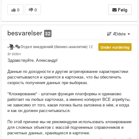
0
0
Følg
besvarelser
32
Ældste
Отдел внедрений (бизнес-аналитик)
12
Under vurdering
år siden
Здравствуйте, Александр!
Данные по доходности и другие аггрегированне характеристики
рассчитываются и хранятся в карточках, что бы обеспечить
скорость получения данных при выборках.
"Клонирование" - штатная функция платформы и одинаково
работает на любых карточках, а именно копирует ВСЕ атрибуты,
не зависимо от того, какая логика была заложена в нём, и когда
и как он должен рассчитываться.
По этой причине мы не рекомендуем использовать клонирование
для сложных объектов с массой подчиненых справочников и
расчетных данных, хранящихся в карточке.