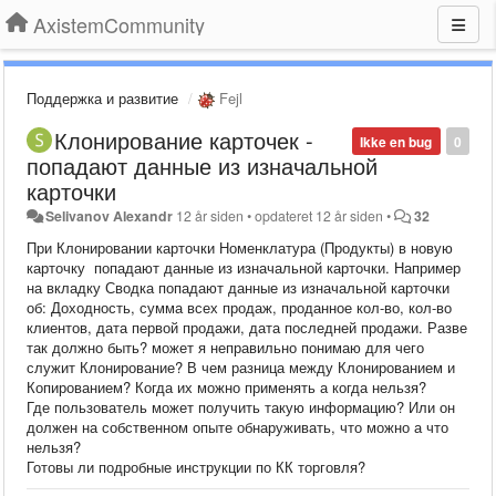
AxistemCommunity
Поддержка и развитие
Fejl
Клонирование карточек -
Ikke en bug
0
попадают данные из изначальной
карточки
Selivanov Alexandr
12 år siden
•
opdateret
12 år siden
•
32
При Клонировании карточки Номенклатура (Продукты) в новую
карточку попадают данные из изначальной карточки. Например
на вкладку Сводка попадают данные из изначальной карточки
об: Доходность, сумма всех продаж, проданное кол-во, кол-во
клиентов, дата первой продажи, дата последней продажи. Разве
так должно быть? может я неправильно понимаю для чего
служит Клонирование? В чем разница между Клонированием и
Копированием? Когда их можно применять а когда нельзя?
Где пользователь может получить такую информацию? Или он
должен на собственном опыте обнаруживать, что можно а что
нельзя?
Готовы ли подробные инструкции по КК торговля?