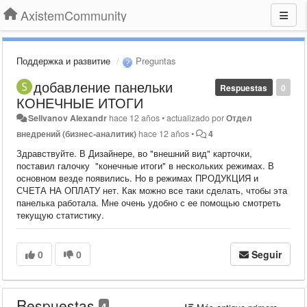
AxistemCommunity
Поддержка и развитие
Preguntas
добавление панельки
Respuestas
0
КОНЕЧНЫЕ ИТОГИ
Selivanov Alexandr
hace 12 años
•
actualizado por
Отдел
внедрений (бизнес-аналитик)
hace 12 años
•
4
Здравствуйте. В Дизайнере, во "внешний вид" карточки,
поставил галочку "конечные итоги" в нескольких режимах. В
основном везде появились. Но в режимах ПРОДУКЦИЯ и
СЧЕТА НА ОПЛАТУ нет. Как можно все таки сделать, чтобы эта
панелька работала. Мне очень удобно с ее помощью смотреть
текущую статистику.
0
0
Seguir
Respuestas
4