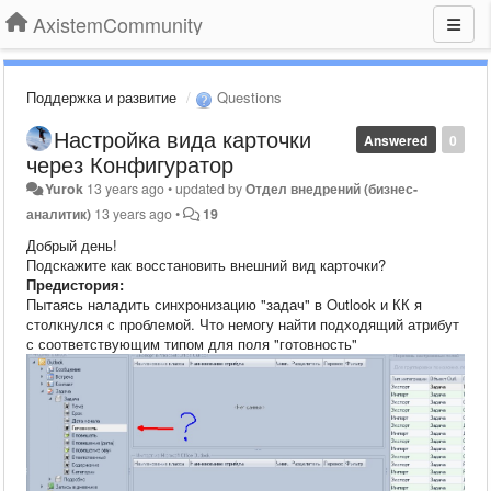
AxistemCommunity
Поддержка и развитие
Questions
Настройка вида карточки
Answered
0
через Конфигуратор
Yurok
13 years ago
•
updated by
Отдел внедрений (бизнес-
аналитик)
13 years ago
•
19
Добрый день!
Подскажите как восстановить внешний вид карточки?
Предистория:
Пытаясь наладить синхронизацию "задач" в Outlook и КК я
столкнулся с проблемой. Что немогу найти подходящий атрибут
с соответствующим типом для поля "готовность"