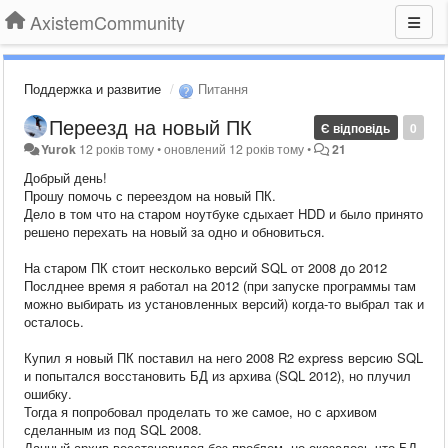
AxistemCommunity
Поддержка и развитие
Питання
Переезд на новый ПК
Є відповідь
0
Yurok
12 років тому
•
оновлений
12 років тому
•
21
Добрый день!
Прошу помочь с переездом на новый ПК.
Дело в том что на старом ноутбуке сдыхает HDD и было принято
решено перехать на новый за одно и обновиться.
На старом ПК стоит несколько версий SQL от 2008 до 2012
Послднее время я работал на 2012 (при запуске программы там
можно выбирать из установленных версий) когда-то выбрал так и
осталось.
Купил я новый ПК поставил на него 2008 R2 express версию SQL
и попытался восстановить БД из архива (SQL 2012), но плучил
ошибку.
Тогда я попробовал проделать то же самое, но с архивом
сделанным из под SQL 2008.
Данный архив восстановился без проблем, но оказалось что БД