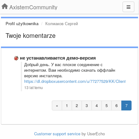
AxistemCommunity
Profil użytkownika
Колмаков Сергей
Twoje komentarze
не устанавливается демо-версия
Добрый день. У вас плохое соединение с
интернетом. Вам необходимо скачать оффлайн
версию инсталлера.
https://dl.dropboxusercontent.com/u/77277529/KK/ClientComm
13 lat temu
«
1
2
3
4
5
6
7
Customer support service
by UserEcho