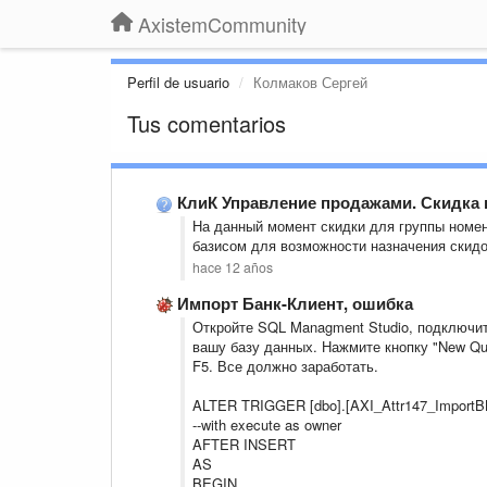
AxistemCommunity
Perfil de usuario
Колмаков Сергей
Tus comentarios
КлиК Управление продажами. Скидка 
На данный момент скидки для группы номе
базисом для возможности назначения скидо
hace 12 años
Импорт Банк-Клиент, ошибка
Откройте SQL Managment Studio, подключи
вашу базу данных. Нажмите кнопку "New Que
F5. Все должно заработать.
ALTER TRIGGER [dbo].[AXI_Attr147_ImportBK]
--with execute as owner
AFTER INSERT
AS
BEGIN