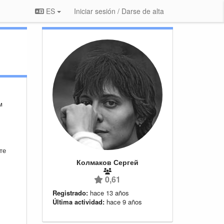
ES
Iniciar sesión / Darse de alta
м
те
Колмаков Сергей
0,61
Registrado:
hace 13 años
Última actividad:
hace 9 años