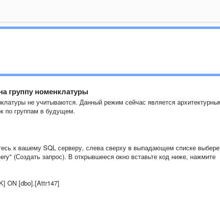
на группу номенклатуры
нклатуры не учитываются. Данный режим сейчас является архитектурны
к по группам в будущем.
тесь к вашему SQL серверу, слева сверху в выпадающем списке выбере
ry" (Создать запрос). В открывшееся окно вставьте код ниже, нажмите
 ON [dbo].[Attr147]