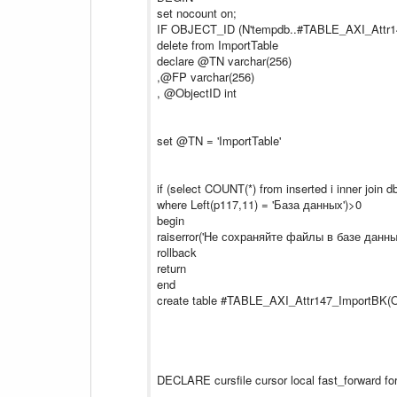
set nocount on;
IF OBJECT_ID (N'tempdb..#TABLE_AXI_Attr147
delete from ImportTable
declare @TN varchar(256)
,@FP varchar(256)
, @ObjectID int
set @TN = 'ImportTable'
if (select COUNT(*) from inserted i inner join
where Left(p117,11) = 'База данных')>0
begin
raiserror('Не сохраняйте файлы в базе данных
rollback
return
end
create table #TABLE_AXI_Attr147_ImportBK(Ob
DECLARE cursfile cursor local fast_forward fo