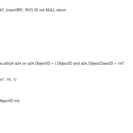
_ImportBK', N'U') IS not NULL return
 dbo.attr24 a24 on a24.ObjectID = i.ObjectID and a24.ObjectClassID = 147
!', 16, 1)
jectID int)
r