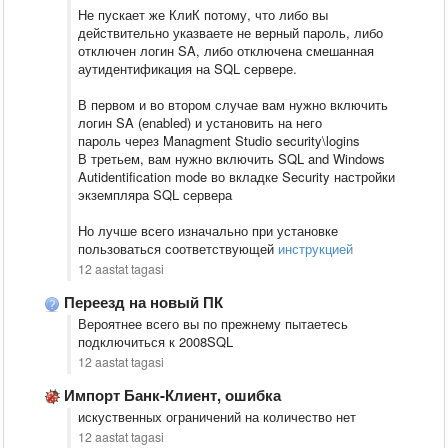
Не пускает же КлиК потому, что либо вы
действительно указваете не верный пароль, либо
отключен логин SA, либо отключена смешанная
аутидентификация на SQL сервере.
В первом и во втором случае вам нужно включить
логин SA (enabled) и установить на него
пароль через Managment Studio security\logins
В третьем, вам нужно включить SQL and Windows
Autidentification mode во вкладке Security настройки
экземпляра SQL сервера
Но лучше всего изначально при установке
пользоваться соответствующей
инструкцией
12 aastat tagasi
Переезд на новый ПК
Вероятнее всего вы по прежнему пытаетесь
подключиться к 2008SQL
12 aastat tagasi
Импорт Банк-Клиент, ошибка
искуственных ограничений на количество нет
12 aastat tagasi