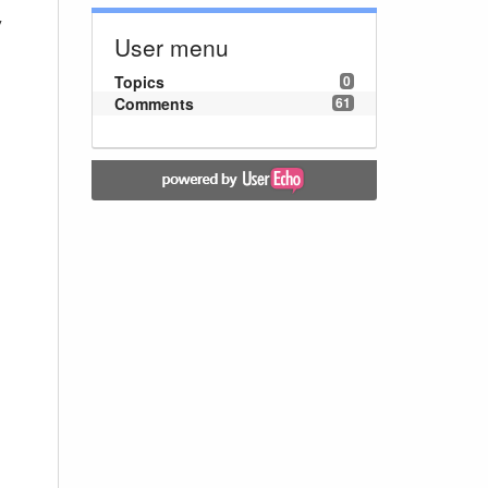
у
User menu
Topics
0
Comments
61