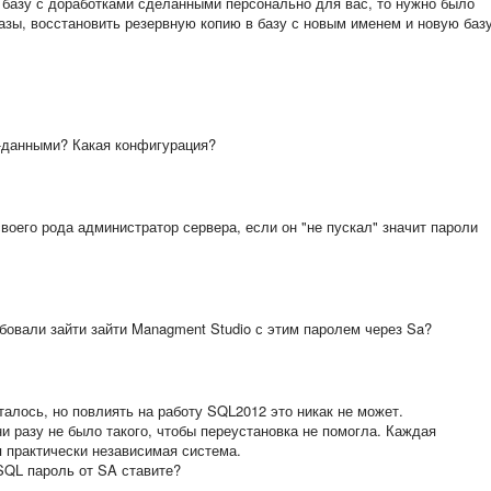
базу с доработками сделанными персонально для вас, то нужно было
зы, восстановить резервную копию в базу с новым именем и новую баз
о-данными? Какая конфигурация?
воего рода администратор сервера, если он "не пускал" значит пароли
робовали зайти зайти Managment Studio с этим паролем через Sa?
алось, но повлиять на работу SQL2012 это никак не может.
и разу не было такого, чтобы переустановка не помогла. Каждая
я практически независимая система.
SQL пароль от SA ставите?