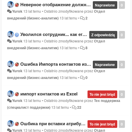
Неверное отображение должности в режиме добавления праздников.
Naprawione
0
Yurok
13 lat temu
•
Ostatnio zmodyfikowane przez
Отдел
внедрений (бизнес-аналитик)
13 lat temu
•
2
Уволился сотрудник... как его перенести в другую компаню?
Z odpowiedzią
0
Yurok
13 lat temu
•
Ostatnio zmodyfikowane przez
Отдел
внедрений (бизнес-аналитик)
13 lat temu
•
8
Ошибка Импорта контактов из Outlook
Naprawione
0
Yurok
13 lat temu
•
Ostatnio zmodyfikowane przez
Отдел
внедрений (бизнес-аналитик)
13 lat temu
•
0
импорт контактов из Excel
To nie jest błąd
0
Yurok
13 lat temu
•
Ostatnio zmodyfikowane przez
Тех поддержка
(специалист поддержки)
13 lat temu
•
22
Ошбика при вставки атрибута в шаблон Word 2010
To nie jest błąd
0
Yurok
13 lat temu
•
Ostatnio zmodyfikowane przez
Отдел