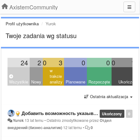
AxistemCommunity
Profil użytkownika
Yurok
Twoje zadania wg statusu
24
2
0
3
0
0
0
14
w
trakcie
Wszystkie
Nowy
analizy
Planowane
Rozpoczęte
Ukończony
Ostatnia aktualizacja
Добавить возможность указывать отдел для контактного лица
Ukończony
0
Yurok
13 lat temu
•
Ostatnio zmodyfikowane przez
Отдел
внедрений (бизнес-аналитик)
12 lat temu
•
0