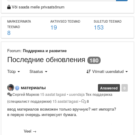
Või saada meile privaatsõnum
MARKEERIMATA
AKTIIVSED TEEMAD
SULETUD TEEMAD
19
153
TEEMAD
8
Foorum:
Поддержка и развитие
Последние обновления
180
Tüüp
Staatus
Viimati uuendatud
материалы
Answered
0
Сергей Марков
15 aastat tagasi
•
uuendaja
Тех поддержка
(специалист поддержки)
15 aastat tagasi
•
8
ввод материалов возможен только вручную? нет импорта?
в первую очередь интересует бумага.
или материалы можно импортировать как номенклатуру?
Veel →